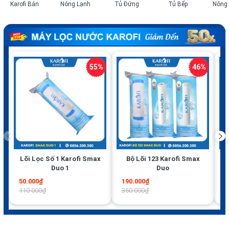
Karofi Bán
Nóng Lạnh
Tủ Đứng
Tủ Bếp
Nóng 
Chạy
Lõi Lọc Số 1 Karofi Smax
Bộ Lõi 123 Karofi Smax
Duo 1
Duo
50.000₫
190.000₫
3
110.000₫
350.000₫
7