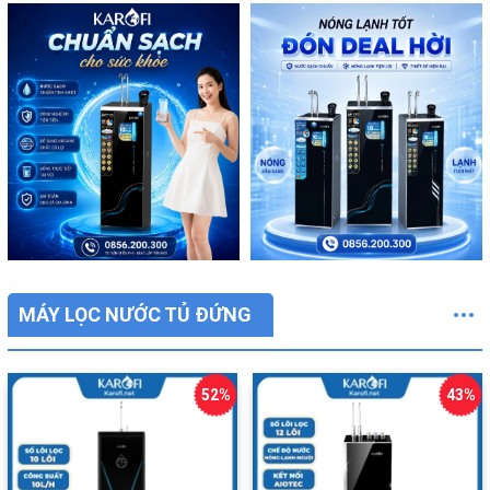
MÁY LỌC NƯỚC TỦ ĐỨNG