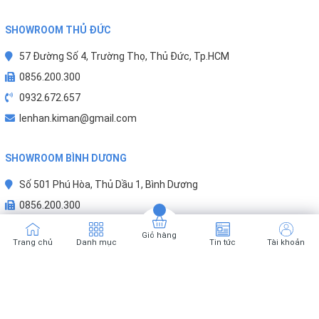
57 Đường Số 4, Trường Thọ, Thủ Đức, Tp.HCM
0856.200.300
0932.672.657
lenhan.kiman@gmail.com
SHOWROOM BÌNH DƯƠNG
Số 501 Phú Hòa, Thủ Dầu 1, Bình Dương
0856.200.300
0932.672.657
lenhan.kiman@gmail.com
Giỏ hàng
Trang chủ
Danh mục
Tin tức
Tài khoản
Karofi.net là kênh bán hàng chính hãng Karofi thuộc hệ thống của Kim An.
MST: 0316295670
Karofi Việt Nam
.
Cung cấp bởi
Sapo
Phương thức thanh toán :