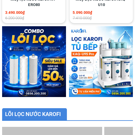
ERO80
U10
3.490.000₫
5.090.000₫
6.200.000₫
7.410.000₫
LÕI LỌC NƯỚC KAROFI