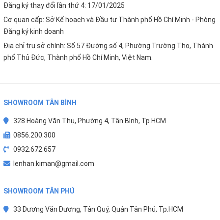
lọc mới để đảm bảo an toàn cho hệ thống lọc nước.
Đăng ký thay đổi lần thứ 4: 17/01/2025
Cơ quan cấp: Sở Kế hoạch và Đầu tư Thành phố Hồ Chí Minh - Phòng
HƯỚNG DẪN SỬ DỤNG VÀ BẢO QUẢN
Đăng ký kinh doanh
Địa chỉ trụ sở chính: Số 57 Đường số 4, Phường Trường Thọ, Thành
Để cốc lọc hoạt động bền bỉ hơn, nên lưu ý:
phố Thủ Đức, Thành phố Hồ Chí Minh, Việt Nam.
Lắp đúng ren và gioăng cao su
◆
Không siết quá mạnh gây nứt cốc
◆
SHOWROOM TÂN BÌNH
Vệ sinh định kỳ khi thay lõi
◆
328 Hoàng Văn Thụ, Phường 4, Tân Bình, Tp.HCM
Tránh va đập mạnh
◆
0856.200.300
0932.672.657
Kiểm tra rò rỉ sau khi lắp đặt
◆
lenhan.kiman@gmail.com
Ngoài ra, nên sử dụng cốc lọc đúng chuẩn kích thước để
đảm bảo độ tương thích với hệ thống máy lọc nước.
SHOWROOM TÂN PHÚ
KIM AN - ĐỊA CHỈ CUNG CẤP LINH KIỆN MÁY LỌC
33 Dương Văn Dương, Tân Quý, Quận Tân Phú, Tp.HCM
NƯỚC CHẤT LƯỢNG, GIÁ TỐT