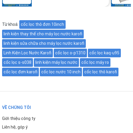
Karofi S-s038
◆
Karofi KAQ-U95
◆
Từ khoá:
cốc lọc thô đơn 10inch
Karofi O-P1310
◆
linh kiện thay thế cho máy lọc nước karofi
Các dòng máy lọc nước sử dụng cốc lọc 10 inch tiêu
linh kiện sửa chữa cho máy lọc nước karofi
chuẩn
Linh Kiện Lọc Nước Karofi
cốc lọc o-p1310
cốc lọc kaq-u95
Phiên bản này không bao gồm nắp cốc, phù hợp cho người
cốc lọc s-s038
linh kiện máy lọc nước
cốc lọc máy ro
dùng cần thay thế riêng phần thân cốc bị nứt, ố vàng
cốc lọc đơn karofi
cốc lọc nước 10 inch
cốc lọc thô karofi
hoặc hư hỏng.
THIẾT KẾ CHẮC CHẮN - ĐỘ BỀN CAO
Chất liệu nhựa bền bỉ:
sản xuất từ vật liệu nhựa chuyên
VỀ CHÚNG TÔI
dụng có độ bền cao, chịu áp lực nước tốt và hạn chế nứt
vỡ trong quá trình sử dụng lâu dài.
Giới thiệu công ty
Liên hệ, góp ý
Thiết kế tiêu chuẩn:
Kích thước 10 inch phổ biến giúp