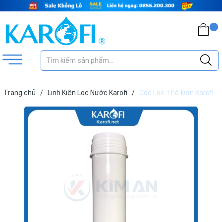
Trang chủ
/
Linh Kiện Lọc Nước Karofi
/
Cốc Lọc Thô Đơn Karofi -
10inch S-s038, KAQ-U95, O-P1310 (Không Kèm Nắp Cốc)