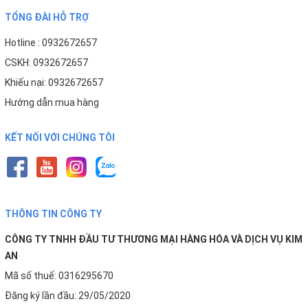
Việc thay mới cốc lọc đúng thời điểm giúp bảo vệ hệ
TỔNG ĐÀI HỖ TRỢ
thống lọc nước và đảm bảo nguồn nước đầu ra ổn định
Hotline : 0932672657
hơn.
CSKH: 0932672657
Khiếu nại: 0932672657
KHI NÀO NÊN THAY CỐC LỌC THÔ?
Hướng dẫn mua hàng
Sau thời gian dài sử dụng, cốc lọc có thể bị:
KẾT NỐI VỚI CHÚNG TÔI
Ố vàng
◆
Nứt thân cốc
◆
Rò rỉ nước
◆
THÔNG TIN CÔNG TY
Giảm độ kín khít
◆
CÔNG TY TNHH ĐẦU TƯ THƯƠNG MẠI HÀNG HÓA VÀ DỊCH VỤ KIM
AN
Giòn nhựa do áp lực nước hoặc nhiệt độ
◆
Mã số thuế: 0316295670
Nếu xuất hiện các dấu hiệu trên, người dùng nên thay cốc
Đăng ký lần đầu: 29/05/2020