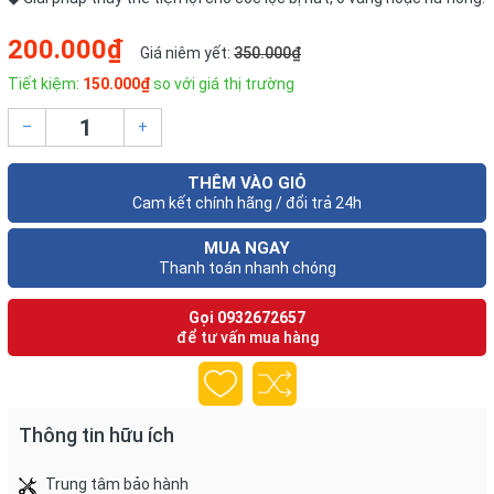
200.000₫
Giá niêm yết:
350.000₫
Tiết kiệm:
150.000₫
so với giá thị trường
–
+
THÊM VÀO GIỎ
Cam kết chính hãng / đổi trả 24h
MUA NGAY
Thanh toán nhanh chóng
Gọi
0932672657
để tư vấn mua hàng
Thông tin hữu ích
Trung tâm bảo hành