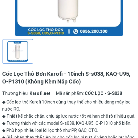
Cốc Lọc Thô Đơn Karofi - 10inch S-s038, KAQ-U95,
O-P1310 (Không Kèm Nắp Cốc)
Thương hiệu:
Karofi.net
Mã sản phẩm:
CỐC LỌC - S-S038
◆ Cốc lọc thô Karofi 10inch dùng thay thế cho nhiều dòng máy lọc
nước RO.
◆ Thiết kế chắc chắn, chịu áp lực nước tốt và hạn chế rò rỉ hiệu quả.
◆ Tương thích với các model S-s038, KAQ-U95, O-P1310 phổ biến.
◆ Phù hợp nhiều loại lõi lọc thô như PP, GAC, CTO.
◆ Giải pháp thay thế tiện lợi cho cốc lọc bị nứt, ố vàng hoặc hư hỏng.