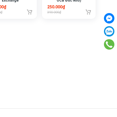
Exchange
OCB Đúc Nhỏ)
00₫
250.000₫
0₫
390.000₫