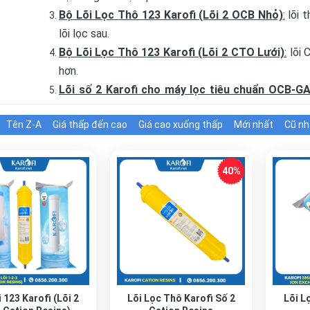
Bộ Lõi Lọc Thô 123 Karofi (Lõi 2 OCB Nhỏ)
:
lõi t
lõi lọc sau.
Bộ Lõi Lọc Thô 123 Karofi (Lõi 2 CTO Lưới)
:
lõi 
hơn.
Lõi số 2 Karofi cho máy lọc tiêu chuẩn OCB‑G
lượng nước sau lọc.
Tên Z-A
Giá thấp đến cao
Giá cao xuống thấp
Mới nhất
Cũ nh
 123 Karofi (Lõi 2
Lõi Lọc Thô Karofi Số 2
Lõi L