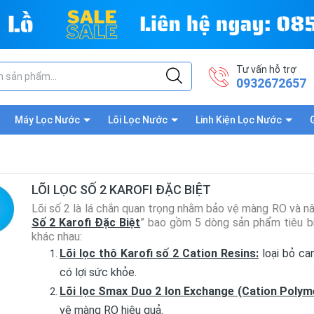
Tư vấn hỗ trợ
0932672657
Máy Lọc Nước
Lõi Lọc Nước
Linh Kiện Lọc Nước
LÕI LỌC SỐ 2 KAROFI ĐẶC BIỆT
Lõi số 2 là lá chắn quan trọng nhằm bảo vệ màng RO và n
Số 2 Karofi Đặc Biệt
” bao gồm 5 dòng sản phẩm tiêu bi
khác nhau:
Lõi lọc thô Karofi số 2 Cation Resins
:
loại bỏ can
có lợi sức khỏe.
Lõi lọc Smax Duo 2 Ion Exchange (Cation Polym
vệ màng RO hiệu quả.