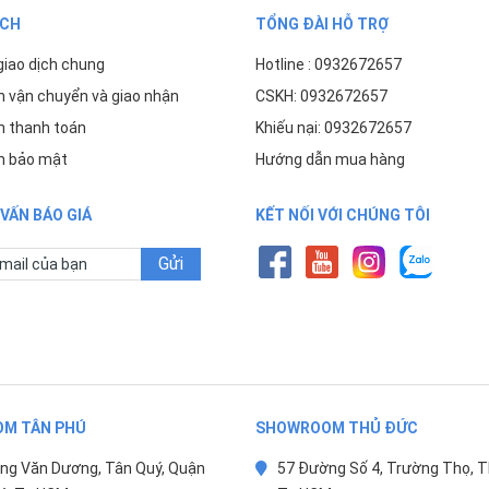
ÁCH
TỔNG ĐÀI HỖ TRỢ
giao dịch chung
Hotline : 0932672657
h vận chuyển và giao nhận
CSKH: 0932672657
h thanh toán
Khiếu nại: 0932672657
h bảo mật
Hướng dẫn mua hàng
VẤN BÁO GIÁ
KẾT NỐI VỚI CHÚNG TÔI
Gửi
M TÂN PHÚ
SHOWROOM THỦ ĐỨC
ng Văn Dương, Tân Quý, Quận
57 Đường Số 4, Trường Thọ, T