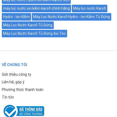
khuẩn, hiệu suất cao, tỷ lệ thu hồi nước lên đến
máy lọc nước ion kiềm karofi chính hãng
Máy lọc nước Karofi
60%, tiết kiệm nước thải tới 71%
Hydro - Ion Kiềm
Máy Lọc Nước Karofi Hydro - Ion Kiềm Tủ Đứng
♦
8 lõi lọc chức năng
gồm: khoáng đá, T33-GAC,
Máy Lọc Nước Karofi Tủ Đứng
hồng ngoại xa, Tourmaline, Hydrogen, Nano bạc, lõi
Máy Lọc Nước Karofi Tủ Đứng Aio Tec
bạc kép, lõi nâng pH
Nước sau lọc có thể
uống trực tiếp không cần đun
, đạt
chuẩn QCVN 6-1:2010/BYT.
VỀ CHÚNG TÔI
Giới thiệu công ty
Liên hệ, góp ý
Phương thức thanh toán
Tin tức