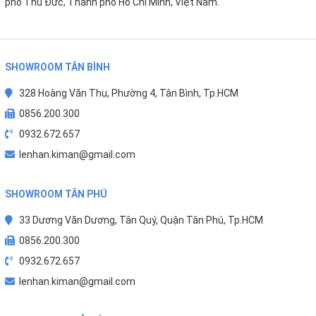
phố Thủ Đức, Thành phố Hồ Chí Minh, Việt Nam.
SHOWROOM TÂN BÌNH
328 Hoàng Văn Thụ, Phường 4, Tân Bình, Tp.HCM
0856.200.300
0932.672.657
lenhan.kiman@gmail.com
An toàn vượt trội – Bảo vệ toàn hệ thống
SHOWROOM TÂN PHÚ
33 Dương Văn Dương, Tân Quý, Quận Tân Phú, Tp.HCM
Cảm biến chống tràn – Ngắt nước tự động
0856.200.300
♦
Tự động ngắt nước khi phát hiện tràn hoặc rò
0932.672.657
rỉ
lenhan.kiman@gmail.com
♦ Tránh nước thấm vào mạch điện,
kéo dài tuổi thọ