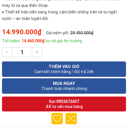
máy từ xa qua điện thoại.
♦ Thiết kế tràn viền sang trọng, cảm biến chống tràn và tự ngắt
nước – an toàn tuyệt đối.
14.990.000₫
Giá niêm yết:
29.450.000₫
Tiết kiệm:
14.460.000₫
so với giá thị trường
–
+
THÊM VÀO GIỎ
Cam kết chính hãng / đổi trả 24h
MUA NGAY
Thanh toán nhanh chóng
Gọi
0932672657
để tư vấn mua hàng