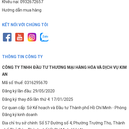
Khiếu nại: 0932672657
Hướng dẫn mua hàng
KẾT NỐI VỚI CHÚNG TÔI
Công nghệ Aiotec độc quyền – Kết nối điện thoại qua
THÔNG TIN CÔNG TY
app Karofi 360
CÔNG TY TNHH ĐẦU TƯ THƯƠNG MẠI HÀNG HÓA VÀ DỊCH VỤ KIM
AN
♦ Theo dõi
tình trạng lõi lọc, độ sạch nước
, báo
thay lõi
Mã số thuế: 0316295670
Đăng ký lần đầu: 29/05/2020
♦
Gửi yêu cầu bảo hành
, kỹ thuật viên hỗ trợ nhanh
Đăng ký thay đổi lần thứ 4: 17/01/2025
chóng
Cơ quan cấp: Sở Kế hoạch và Đầu tư Thành phố Hồ Chí Minh - Phòng
♦
Xác thực hàng chính hãng
, bảo vệ người tiêu
Đăng ký kinh doanh
dùng
Địa chỉ trụ sở chính: Số 57 Đường số 4, Phường Trường Thọ, Thành