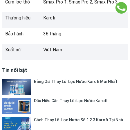
Cụm lọc thô
Smax Pro 1, Smax Pro 2, Smax Pro 3
♦
Chỉ số ORP âm sâu
đến -600mV giúp
chống oxy
hóa mạnh mẽ
Thương hiệu
Karofi
♦
Độ pH ổn định từ 8.0–9.5
tốt cho tiêu hóa và
sức khỏe tổng thể
Bảo hành
36 tháng
♦
Lõi HP 6.2
hỗ trợ ổn định chỉ số ORP, tăng hiệu
Xuất xứ
Việt Nam
quả điện phân
Công nghệ này cũng giúp
hạn chế cặn bám
, tăng độ bền
Tin nổi bật
của màng điện phân và đảm bảo nước ion kiềm luôn ở
mức tiêu chuẩn.
Bảng Giá Thay Lõi Lọc Nước Karofi Mới Nhất
Dấu Hiệu Cần Thay Lõi Lọc Nước Karofi
Cách Thay Lõi Lọc Nước Số 1 2 3 Karofi Tại Nhà