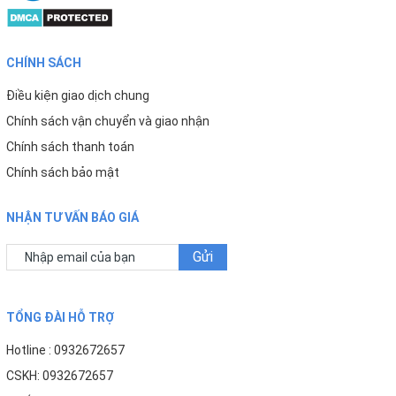
Thiết kế thông minh – Điều khiển dễ dàng – Tăng trải
CHÍNH SÁCH
nghiệm người dùng
Điều kiện giao dịch chung
Chính sách vận chuyển và giao nhận
Cảm ứng hiện đại, hiển thị trực quan
Chính sách thanh toán
♦ Màn hình LED mặt kính
hiển thị thời gian còn lại
Chính sách bảo mật
của lõi lọc
, nhắc nhở thay lõi đúng hạn
NHẬN TƯ VẤN BÁO GIÁ
♦
Cảm ứng chọn nước
: nước RO tinh khiết hoặc
nước ion kiềm
Gửi
♦
Đèn báo thông minh
tích hợp trên đỉnh tủ –
theo dõi dễ dàng
TỔNG ĐÀI HỖ TRỢ
Hotline : 0932672657
CSKH: 0932672657