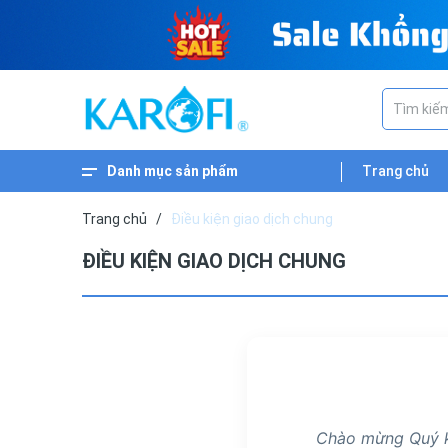
Danh mục sản phẩm
Trang chủ
Xem thêm
Linh Kiện Lọc Nước
Lõi Lọc Nước Karofi
Cây Nước Nóng Lạnh
Máy Lọc Nước Bán Công Nghiệp
Máy Lọc Nước Nóng Nguội
Máy Lọc Nước Tủ Bếp
Máy Lọc Nước Tủ Đứng
Máy Lọc Nước Nóng Lạnh
Máy Lọc Nước Karofi Bán Chạy
Trang chủ
/
Điều kiện giao dịch chung
ĐIỀU KIỆN GIAO DỊCH CHUNG
Chào mừng Quý kh