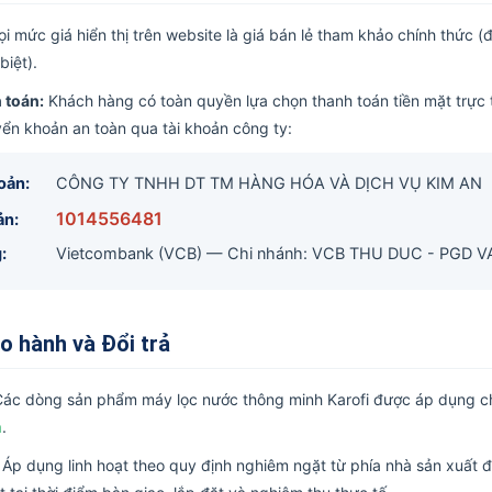
i mức giá hiển thị trên website là giá bán lẻ tham khảo chính thức
biệt).
 toán:
Khách hàng có toàn quyền lựa chọn thanh toán tiền mặt trực 
ển khoản an toàn qua tài khoản công ty:
oản:
CÔNG TY TNHH DT TM HÀNG HÓA VÀ DỊCH VỤ KIM AN
1014556481
ản:
:
Vietcombank (VCB) — Chi nhánh: VCB THU DUC - PGD 
o hành và Đổi trả
ác dòng sản phẩm máy lọc nước thông minh Karofi được áp dụng c
m
.
Áp dụng linh hoạt theo quy định nghiêm ngặt từ phía nhà sản xuất đ