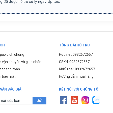
g để được hỗ trợ xử lý ngay lập tức.
ÁCH
TỔNG ĐÀI HỖ TRỢ
giao dịch chung
Hotline : 0932672657
h vận chuyển và giao nhận
CSKH: 0932672657
h thanh toán
Khiếu nại: 0932672657
h bảo mật
Hướng dẫn mua hàng
VẤN BÁO GIÁ
KẾT NỐI VỚI CHÚNG TÔI
Gửi