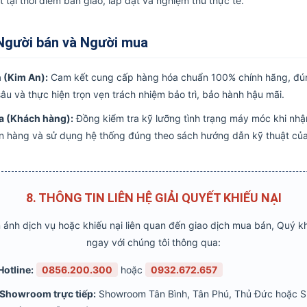
ật tại thời điểm bàn giao, lắp đặt và nghiệm thu thực tế.
 Người bán và Người mua
 (Kim An):
Cam kết cung cấp hàng hóa chuẩn 100% chính hãng, đúng
âu và thực hiện trọn vẹn trách nhiệm bảo trì, bảo hành hậu mãi.
a (Khách hàng):
Đồng kiểm tra kỹ lưỡng tình trạng máy móc khi nhận
ơn hàng và sử dụng hệ thống đúng theo sách hướng dẫn kỹ thuật của
8. THÔNG TIN LIÊN HỆ GIẢI QUYẾT KHIẾU NẠI
ánh dịch vụ hoặc khiếu nại liên quan đến giao dịch mua bán, Quý kh
ngay với chúng tôi thông qua:
Hotline:
0856.200.300
hoặc
0932.672.657
 Showroom trực tiếp:
Showroom Tân Bình, Tân Phú, Thủ Đức hoặc 