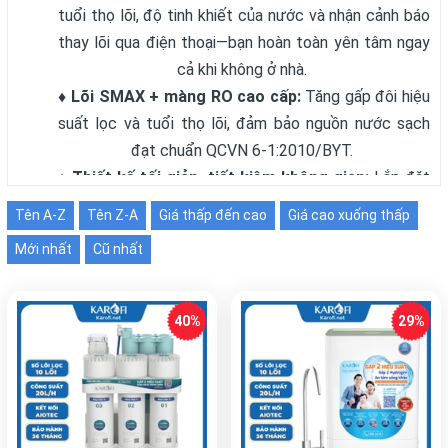
tuổi thọ lõi, độ tinh khiết của nước và nhận cảnh báo
thay lõi qua điện thoại—bạn hoàn toàn yên tâm ngay
cả khi không ở nhà.
♦ Lõi SMAX + màng RO cao cấp:
Tăng gấp đôi hiệu
suất lọc và tuổi thọ lõi, đảm bảo nguồn nước sạch
đạt chuẩn QCVN 6‑1:2010/BYT.
♦ Thiết kế tối giản, tiết kiệm không gian:
Lắp đặt
dễ dàng dưới tủ bếp, đường nét đẹp mắt, phù hợp
Tên A-Z
Tên Z-A
Giá thấp đến cao
Giá cao xuống thấp
mọi phong cách nội thất bếp.
Mới nhất
Cũ nhất
>>> Tham khảo thêm về các mẫu
Máy Lọc Nước Tủ Bếp
được ưa chuộng