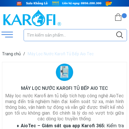
Trang chủ
/
Máy Lọc Nước Karofi Tủ Bếp Aio Tec
MÁY LỌC NƯỚC KAROFI TỦ BẾP AIO TEC
Máy lọc nước Karofi âm tủ bếp tích hợp công nghệ AioTec
mang đến trải nghiệm hiện đại: kiểm soát từ xa, màn hình
thông báo, vận hành tự động và vẫn giữ được thiết kế nhỏ
gọn tối ưu không gian. Đó chính là lý do nó vượt trội giữa
các dòng lọc truyền thống.
♦ AioTec – Giám sát qua app Karofi 365:
Kiểm tra