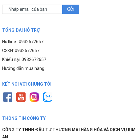
Gửi
TỔNG ĐÀI HỖ TRỢ
Hotline : 0932672657
CSKH: 0932672657
Khiếu nại: 0932672657
Hướng dẫn mua hàng
KẾT NỐI VỚI CHÚNG TÔI
THÔNG TIN CÔNG TY
CÔNG TY TNHH ĐẦU TƯ THƯƠNG MẠI HÀNG HÓA VÀ DỊCH VỤ KIM
AN