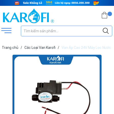
Trang chủ
/
Các Loại Van Karofi
/
Van Áp Cao 24V Máy Lọc Nước
Karofi