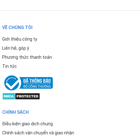
Đó là dấu hiệu đơn giản nhất để bạn nhận thấy Van áp cao
hỏng, tuy nhiên hỏng ở đây chưa hẳn đã là hư hỏng mà có
thể có trường hợp trong quá trình lắp máy lọc, thợ kỹ
VỀ CHÚNG TÔI
thuật đã để sai vị trí hoặc van chưa có điện nên mới khiến
nó không hoạt động. Để cho chắc chắn hơn bạn có thể
Giới thiệu công ty
gọi điện cho kỹ thuật viên HOTLINE: 0856.200.300 để
Liên hệ, góp ý
được kiểm tra.
Phương thức thanh toán
Tin tức
LIÊN HỆ MUA HÀNG CHÍNH HÃNG
Kim AN hiện là Nhà phân phối lớn hàng đầu về Máy lọc
nước Karofi. Nếu quý khách có nhu cầu mua máy hoặc tìm
hiểu thêm về
linh kiện Van Áp Cao 24V Máy Lọc Nước
Karofi
này, xin quý khách liên hệ:
CHÍNH SÁCH
Điều kiện giao dịch chung
Chính sách vận chuyển và giao nhận