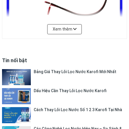
Xem thêm
Tin nổi bật
Công dụng của van áp cao:
Van áp cao được xem như là một công tắc đóng ngắt
Bảng Giá Thay Lõi Lọc Nước Karofi Mới Nhất
nguồn nước đầu ra dựa trên nguyên lý thay đổi chênh
lệch áp suất. Cụ thể hơn là khi nguồn nước trong bình
Dấu Hiệu Cần Thay Lõi Lọc Nước Karofi
chứa đầy, van sẽ tự động ngắt điện để máy bơm dừng
hoạt động đảm bảo nước trong bình áp không bị tràn và
ngược lại, khi nước trong bình chứa giảm hết thì van sẽ tự
Cách Thay Lõi Lọc Nước Số 1 2 3 Karofi Tại Nhà
động đóng điện giúp ổn định nguồn nước uống luôn có
sẵn để dùng.
Các Công Nghệ Lọc Nước Hiện Nay – So Sánh &