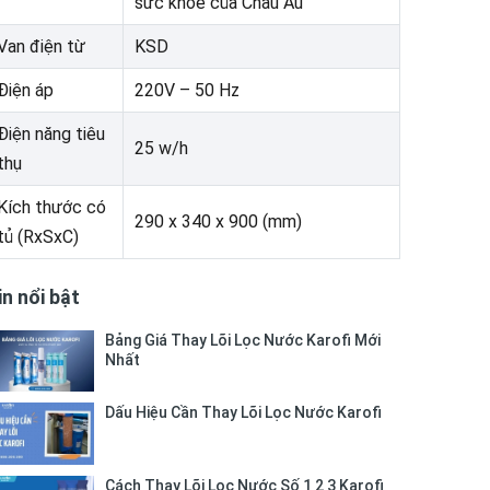
sức khỏe của Châu Âu
Van điện từ
KSD
Điện áp
220V – 50 Hz
Điện năng tiêu
25 w/h
thụ
Kích thước có
290 x 340 x 900 (mm)
tủ (RxSxC)
in nổi bật
Bảng Giá Thay Lõi Lọc Nước Karofi Mới
Nhất
Dấu Hiệu Cần Thay Lõi Lọc Nước Karofi
Cách Thay Lõi Lọc Nước Số 1 2 3 Karofi