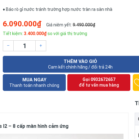
♦ Báo rò gỉ nước tránh trường hợp nước tràn ra sàn nhà
6.090.000₫
Giá niêm yết:
9.490.000₫
Tiết kiệm:
3.400.000₫
so với giá thị trường
–
+
THÊM VÀO GIỎ
Cam kết chính hãng / đổi trả 24h
MUA NGAY
Gọi
0932672657
để tư vấn mua hàng
Thanh toán nhanh chóng
T
us I2 – 8 cấp màn hình cảm ứng