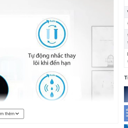
T
em thêm