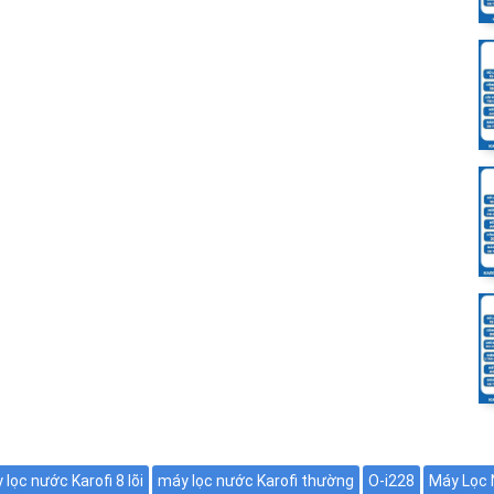
, cho hiệu quả lọc cao nhất, tỉ lệ xả thải tối ưu
O thông thường
máy, nước giếng khoan, nước lợ (TDS lên đến 3000ppm)
hu vực đá vôi (TDS < 300ppm)
ít/giờ​
ứng hiển thị trên mặt trên tủ kính cường lực, giúp người
 của máy giúp người dùng chủ động kiểm soát chất lượng
lọc nước Karofi 8 lõi
máy lọc nước Karofi thường
O-i228
Máy Lọc 