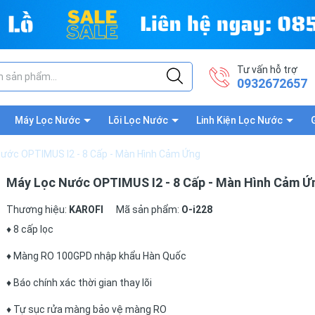
Tư vấn hỗ trợ
0932672657
Máy Lọc Nước
Lõi Lọc Nước
Linh Kiện Lọc Nước
ước OPTIMUS I2 - 8 Cấp - Màn Hình Cảm Ứng
Máy Lọc Nước OPTIMUS I2 - 8 Cấp - Màn Hình Cảm Ứ
Thương hiệu:
KAROFI
Mã sản phẩm:
O-i228
♦ 8 cấp lọc
♦ Màng RO 100GPD nhập khẩu Hàn Quốc
♦ Báo chính xác thời gian thay lõi
♦ Tự sục rửa màng bảo vệ màng RO