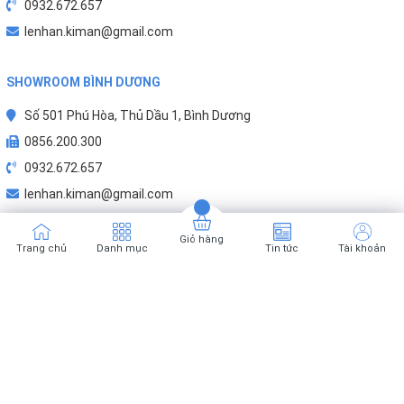
0932.672.657
lenhan.kiman@gmail.com
SHOWROOM BÌNH DƯƠNG
Số 501 Phú Hòa, Thủ Dầu 1, Bình Dương
0856.200.300
0932.672.657
lenhan.kiman@gmail.com
Giỏ hàng
Trang chủ
Danh mục
Tin tức
Tài khoản
Karofi.net là kênh bán hàng chính hãng Karofi thuộc hệ thống của Kim An.
MST: 0316295670
Karofi Việt Nam
.
Cung cấp bởi
Sapo
Phương thức thanh toán :