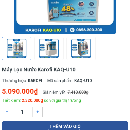
Máy Lọc Nước Karofi KAQ-U10
Thương hiệu:
KAROFI
Mã sản phẩm:
KAQ-U10
5.090.000₫
Giá niêm yết:
7.410.000₫
Tiết kiệm:
2.320.000₫
so với giá thị trường
–
+
THÊM VÀO GIỎ