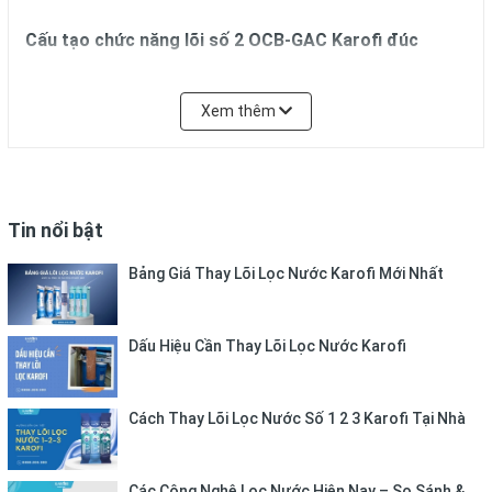
Cấu tạo chức năng
lõi số 2 OCB-GAC
Karofi đúc
Cấu tạo: Lõi được cấu tạo bởi vỏ nhựa, chứa bên trong là
than gáo dừa được hoạt hóa. Than hoạt tính có tính cấu
Xem thêm
trúc xốp rỗng, các vết rỗng – nứt vi mạch… đó đó than
hoạt tính có tính hấp thụ rất mạnh
Chức năng: Hấp thụ mạnh các loại chất nhờn, mùi và hữu
Tin nổi bật
cơ hòa tan. Than hoạt tính còn chứng tỏ được hiệu quả
trong xử lý chất phóng xạ, asen và amoni.
Bảng Giá Thay Lõi Lọc Nước Karofi Mới Nhất
Thời gian thay thế 3 – 6 tháng/lần (Nước cấp đầu vào
khoảng 5.500 lít – 10.900 lít)
Dấu Hiệu Cần Thay Lõi Lọc Nước Karofi
Dùng cho nguồn nước thông thường (Nước máy, nước
mưa)
Cách Thay Lõi Lọc Nước Số 1 2 3 Karofi Tại Nhà
LIÊN HỆ MUA HÀNG CHÍNH HÃNG
Các Công Nghệ Lọc Nước Hiện Nay – So Sánh &