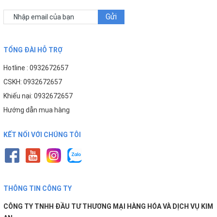
Gửi
TỔNG ĐÀI HỖ TRỢ
Hotline : 0932672657
CSKH: 0932672657
Khiếu nại: 0932672657
Hướng dẫn mua hàng
KẾT NỐI VỚI CHÚNG TÔI
THÔNG TIN CÔNG TY
CÔNG TY TNHH ĐẦU TƯ THƯƠNG MẠI HÀNG HÓA VÀ DỊCH VỤ KIM