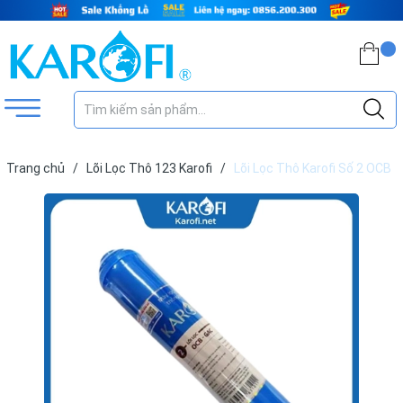
Trang chủ
/
Lõi Lọc Thô 123 Karofi
/
Lõi Lọc Thô Karofi Số 2 OCB
- GAC (Đúc Nhỏ Xanh)