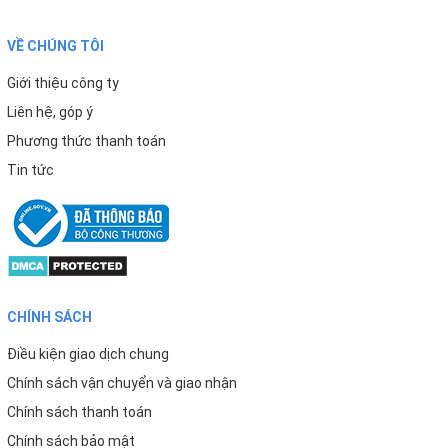
VỀ CHÚNG TÔI
Giới thiệu công ty
Liên hệ, góp ý
Phương thức thanh toán
Ngoài ra, người dùng còn có thể tùy chỉnh nhiệt độ lạnh
Tin tức
theo nhu cầu với các thao tác đơn giản phía sau máy.
CHÍNH SÁCH
Điều kiện giao dịch chung
Chính sách vận chuyển và giao nhận
Tính năng an toàn – Đặt sự an tâm lên hàng đầu
Chính sách thanh toán
Một trong những điểm cộng lớn nhất của Korihome WPK-
Chính sách bảo mật