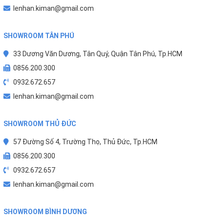
lenhan.kiman@gmail.com
902
hay
các model khác
, hãy liên hệ số hotline bên dưới
để được tư vấn và hỗ trợ đặt hàng!
SHOWROOM TÂN PHÚ
33 Dương Văn Dương, Tân Quý, Quận Tân Phú, Tp.HCM
0856.200.300
0932.672.657
lenhan.kiman@gmail.com
SHOWROOM THỦ ĐỨC
57 Đường Số 4, Trường Thọ, Thủ Đức, Tp.HCM
0856.200.300
0932.672.657
lenhan.kiman@gmail.com
SHOWROOM BÌNH DƯƠNG