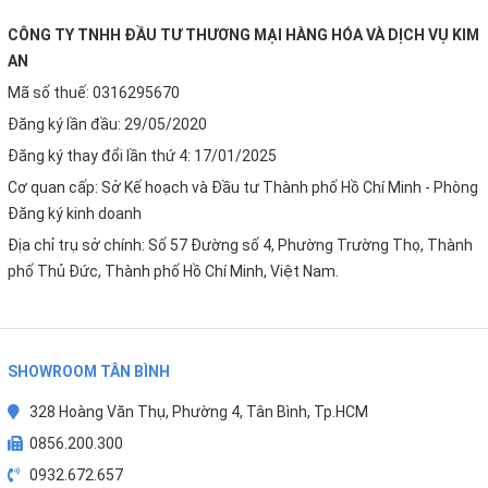
Korihome WPK-902 được thiết kế tối ưu cho sự ổn định
CÔNG TY TNHH ĐẦU TƯ THƯƠNG MẠI HÀNG HÓA VÀ DỊCH VỤ KIM
lâu dài với khả năng vận hành êm ái, tiết kiệm điện nhờ
AN
công nghệ làm lạnh hiệu quả. Sản phẩm được Kim An
bảo
Mã số thuế: 0316295670
hành chính hãng 2 năm
, mang lại sự an tâm tuyệt đối
Đăng ký lần đầu: 29/05/2020
cho người tiêu dùng trong quá trình sử dụng. Dù là gia
Đăng ký thay đổi lần thứ 4: 17/01/2025
đình hay văn phòng,
WPK-902
đều là lựa chọn xứng đáng
Cơ quan cấp: Sở Kế hoạch và Đầu tư Thành phố Hồ Chí Minh - Phòng
để đầu tư lâu dài cho sức khỏe và sự tiện nghi.
Đăng ký kinh doanh
Địa chỉ trụ sở chính: Số 57 Đường số 4, Phường Trường Thọ, Thành
phố Thủ Đức, Thành phố Hồ Chí Minh, Việt Nam.
SHOWROOM TÂN BÌNH
LIÊN HỆ MUA HÀNG CHÍNH HÃNG
328 Hoàng Văn Thụ, Phường 4, Tân Bình, Tp.HCM
0856.200.300
Kim An
hiện là Kênh phân phối lớn hàng đầu về
Máy lọc
0932.672.657
nước Korihome
. Nếu có bất kì thắc mắc nào về
WPK-