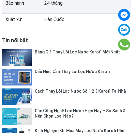
Bảo hành
24 tháng
Đặc biệt, sự xuất hiện của bộ đôi lõi chức năng Hydrogen
Alkaline và NanoSilver giúp nước đầu ra không chỉ sạch
Xuất xứ
Hàn Quốc
mà còn mang tính kiềm nhẹ, hỗ trợ trung hòa axit trong
cơ thể, giúp hệ tiêu hóa hoạt động ổn định và nâng cao
khả năng phòng bệnh.
Tin nổi bật
Lõi NanoSilver đóng vai trò là lớp bảo vệ cuối cùng, tiêu
Bảng Giá Thay Lõi Lọc Nước Karofi Mới Nhất
diệt vi khuẩn còn sót lại và ngăn ngừa tái nhiễm vi sinh sau
lọc.
Dấu Hiệu Cần Thay Lõi Lọc Nước Karofi
Cách Thay Lõi Lọc Nước Số 1 2 3 Karofi Tại Nhà
Các Công Nghệ Lọc Nước Hiện Nay – So Sánh &
Nên Chọn Loại Nào?
Nước nóng – lạnh linh hoạt, chỉ với một chạm
Kinh Nghiệm Khi Mua Máy Lọc Nước Karofi Phù