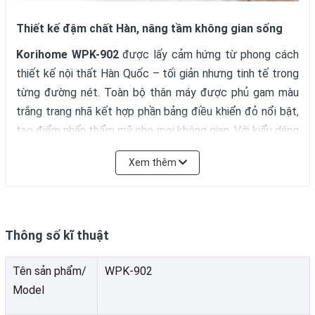
Thiết kế đậm chất Hàn, nâng tầm không gian sống
Korihome WPK-902
được lấy cảm hứng từ phong cách
thiết kế nội thất Hàn Quốc – tối giản nhưng tinh tế trong
từng đường nét. Toàn bộ thân máy được phủ gam màu
trắng trang nhã kết hợp phần bảng điều khiển đỏ nổi bật,
tạo điểm nhấn thẩm mỹ cho mọi không gian. Với kiểu dáng
đứng gọn gàng, máy có thể bố trí linh hoạt ở phòng
Xem thêm
khách, bếp hay văn phòng làm việc mà không chiếm nhiều
diện tích. Không chỉ đẹp mắt, chất liệu cấu thành máy
cũng được chọn lọc kỹ lưỡng, đảm bảo độ bền và an toàn
trong quá trình sử dụng.
Thông số kĩ thuật
Tên sản phẩm/
WPK-902
Model