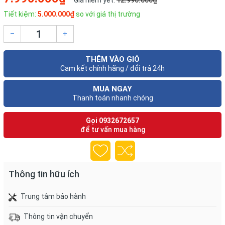
Giá niêm yết:
12.990.000₫
Tiết kiệm:
5.000.000₫
so với giá thị trường
–
+
THÊM VÀO GIỎ
Cam kết chính hãng / đổi trả 24h
MUA NGAY
Thanh toán nhanh chóng
Gọi
0932672657
để tư vấn mua hàng
Thông tin hữu ích
Trung tâm bảo hành
Thông tin vận chuyển