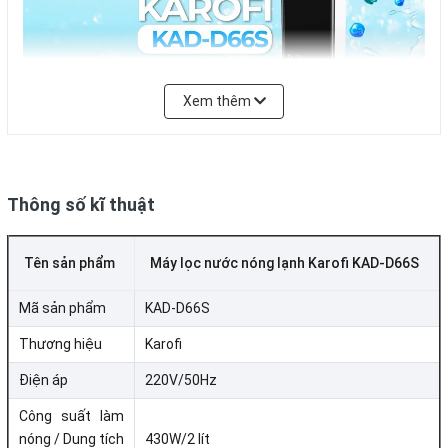
Xem thêm
Thông số kĩ thuật
Tiết kiệm 30% điện năng
Tên sản phẩm
Máy lọc nước nóng lạnh Karofi KAD-D66S
Sản phẩm giúp tiết kiệm 30% điện năng so với các máy
Mã sản phẩm
KAD-D66S
nóng lạnh thông thường nhờ công nghệ bảo vệ nhiệt đa
lớp
Thương hiệu
Karofi
Điện áp
220V/50Hz
Công suất làm
nóng / Dung tích
430W/2 lít