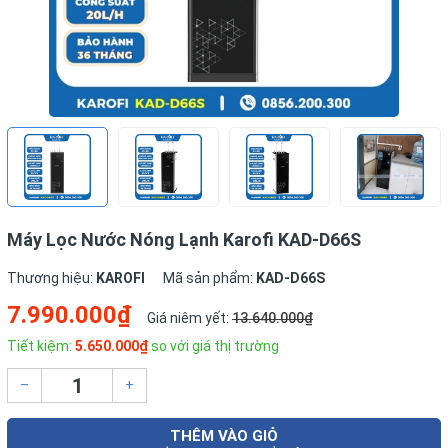
Máy Lọc Nước Nóng Lạnh Karofi KAD-D66S
Thương hiệu:
KAROFI
Mã sản phẩm:
KAD-D66S
7.990.000₫
Giá niêm yết:
13.640.000₫
Tiết kiệm:
5.650.000₫
so với giá thị trường
–
+
THÊM VÀO GIỎ