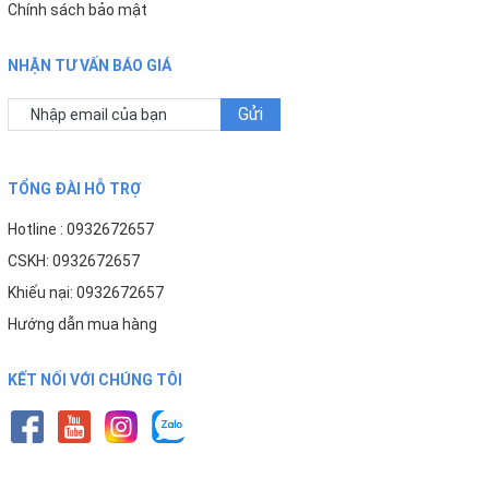
Chính sách bảo mật
Bảo hành nhân 3 đến 36 tháng
NHẬN TƯ VẤN BÁO GIÁ
Gửi
TỔNG ĐÀI HỖ TRỢ
NƠI MUA HÀNG CHÍNH HÃNG
Hotline : 0932672657
CSKH: 0932672657
Khiếu nại: 0932672657
Hướng dẫn mua hàng
KẾT NỐI VỚI CHÚNG TÔI