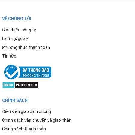
VỀ CHÚNG TÔI
Giới thiệu công ty
Liên hệ, góp ý
Phương thức thanh toán
Nước sau lọc đạt chuẩn nước uống tinh khiết đóng
Tin tức
chai QCVN 6-1:2010 BYT
Trải qua nhiều quy trình kiểm định chặt chẽ, nguồn nước
sau lọc từ máy lọc nước nóng lạnh Karofi KAD-D66S đã
CHÍNH SÁCH
được Viện Sức khỏe nghề nghiệp & Môi trường – Bộ Y Tế
Điều kiện giao dịch chung
công nhận Nước sau lọc đạt chuẩn nước uống tinh khiết
Chính sách vận chuyển và giao nhận
đóng chai QCVN 6-1:2010 BYT.
Chính sách thanh toán