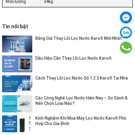
Khối lượng
34kg
Do đó, việc uống nước sau lọc từ KAD-D66S không chỉ
tốt và an toàn mà còn giúp chống lão hóa hiệu quả. Cùng
Tin nổi bật
với đó là các phân tử nước nhỏ sẽ dễ dàng thẩm thấu vào
các tế bào trong cơ thể, thúc đẩy quá trình trao đổi chất.
Bảng Giá Thay Lõi Lọc Nước Karofi Mới Nhất
Dấu Hiệu Cần Thay Lõi Lọc Nước Karofi
Tạo nguồn nước tinh khiết với nhiều khoáng chất cần
Cách Thay Lõi Lọc Nước Số 1 2 3 Karofi Tại Nhà
thiết
Cụm lõi lọc Smax hiệu suất cao cung cấp nhiều khoáng
Các Công Nghệ Lọc Nước Hiện Nay – So Sánh &
chất tốt kết hợp thêm lõi Nano Silver Plus. Giúp gấp đôi
Nên Chọn Loại Nào?
khả năng diệt khuẩn đảm bảo chất lượng nước đầu ra tinh
khiết nhất.
Kinh Nghiệm Khi Mua Máy Lọc Nước Karofi Phù
Hợp Cho Gia Đình