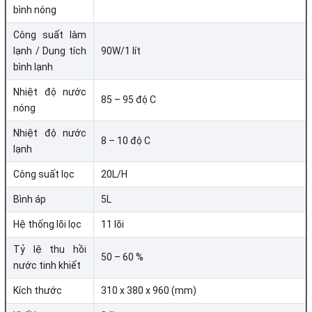
bình nóng
Máy lọc nước đầu tiên sở hữu hệ thống 11 lõi lọc
Công suất làm
lạnh / Dung tích
90W/1 lít
SMAX mạnh mẽ
bình lạnh
Nhiệt độ nước
85 – 95 độ C
Sản phẩm hoạt động mạnh mẽ với 11 lõi SMAX mang đến
nóng
hiệu suất cao vượt trội. Nhân đôi công suất, gấp đôi tuổi
Nhiệt độ nước
8 – 10 độ C
thọ và tiết kiệm 71% lượng nước thải.
lạnh
Công suất lọc
20L/H
Bình áp
5L
Nước sau lọc bổ sung hàm lượng Hydrogen cao
Hệ thống lõi lọc
11 lõi
Nhờ việc được trang bị cụm lõi chức năng Smax hiệu suất
Tỷ lệ thu hồi
cao kết hợp với lõi Nano Silver plus, mà nguồn nước sau
50 – 60 %
nước tinh khiết
lọc còn được bổ sung các khoáng chất tốt cho sức
Kích thước
310 x 380 x 960 (mm)
khỏe, cải thiện hàm lượng Hydrogen và tăng cường vị
ngon, ngọt cho nước.