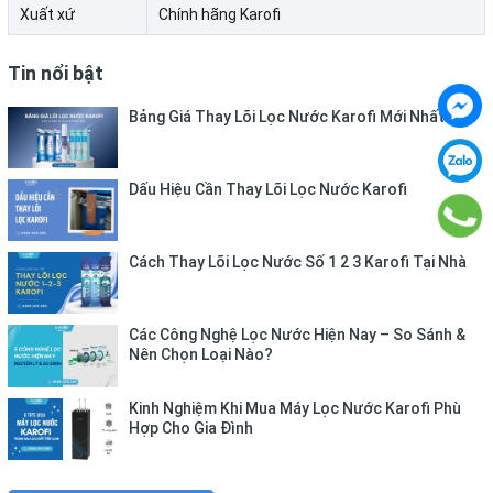
Lõi Nano Silver giúp:
Xuất xứ
Chính hãng Karofi
Hạn chế vi khuẩn phát triển
♦
Tin nổi bật
Hỗ trợ kháng khuẩn cho nước sau lọc
♦
Bảng Giá Thay Lõi Lọc Nước Karofi Mới Nhất
Giảm nguy cơ tái nhiễm khuẩn
♦
Dấu Hiệu Cần Thay Lõi Lọc Nước Karofi
Nâng cao độ an toàn của nguồn nước uống
♦
Đây là giải pháp cần thiết giúp duy trì chất lượng nước
Cách Thay Lõi Lọc Nước Số 1 2 3 Karofi Tại Nhà
sạch ổn định cho hệ thống lọc nước bán công nghiệp.
Ứng Dụng Công Nghệ Nano Bạc Hiện Đại
Các Công Nghệ Lọc Nước Hiện Nay – So Sánh &
Nên Chọn Loại Nào?
Lõi lọc sử dụng vật liệu nano bạc có khả năng hỗ trợ tiêu
diệt vi khuẩn và hạn chế sự phát triển của vi sinh vật
Kinh Nghiệm Khi Mua Máy Lọc Nước Karofi Phù
Hợp Cho Gia Đình
trong nước.
Ưu điểm nổi bật: