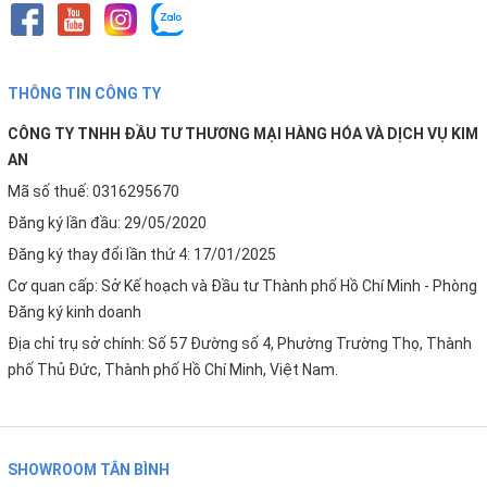
Kim An
chuyên phân phối lõi lọc nước Karofi chính hãng.
Khi mua sản phẩm tại Kim An, khách hàng được hỗ trợ tư
vấn model phù hợp, hướng dẫn thay lõi đúng kỹ thuật và
đảm bảo sản phẩm chính hãng với mức giá hợp lý.
THÔNG TIN CÔNG TY
CÔNG TY TNHH ĐẦU TƯ THƯƠNG MẠI HÀNG HÓA VÀ DỊCH VỤ KIM
Liên hệ Kim An ngay hôm nay để lựa chọn
lõi chức năng
AN
Karofi Nano Silver bán công nghiệp
phù hợp cho hệ
Mã số thuế: 0316295670
thống lọc nước của bạn.
Đăng ký lần đầu: 29/05/2020
Đăng ký thay đổi lần thứ 4: 17/01/2025
Cơ quan cấp: Sở Kế hoạch và Đầu tư Thành phố Hồ Chí Minh - Phòng
Đăng ký kinh doanh
Địa chỉ trụ sở chính: Số 57 Đường số 4, Phường Trường Thọ, Thành
phố Thủ Đức, Thành phố Hồ Chí Minh, Việt Nam.
SHOWROOM TÂN BÌNH