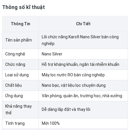
Thông số kĩ thuật
Thông Tin
Chi Tiết
Lõi chức năng Karofi Nano Silver bán công
Tên sản phẩm
nghiệp
Công nghệ
Nano Silver
Chức năng
Hỗ trợ kháng khuẩn, ngăn tái nhiễm khuẩn
NHỮNG ƯU ĐIỂM NỔI BẬT CỦA LÕI NANO SILVER BÁN
Loại sử dụng
Máy lọc nước RO bán công nghiệp
CÔNG NGHIỆP
Chất liệu
Nano bạc, vật liệu lọc chuyên dụng
Hỗ Trợ Ngăn Ngừa Tái Nhiễm Khuẩn
Ứng dụng
Văn phòng, quán ăn, trường học, nhà xưởng
Sau quá trình lọc RO, nước đạt độ tinh khiết cao nên rất
Khả năng thay
Dễ dàng lắp đặt và thay lõi
thế
dễ bị ảnh hưởng nếu xảy ra tái nhiễm khuẩn trong hệ
thống chứa nước hoặc đường dẫn nước.
Tình trạng
Mới 100%