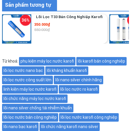
Sản phẩm tương tự
Tăng độ an toàn cho nước đầu ra
♦
Lõi Lọc T33 Bán Công Nghiệp Karofi
Hỗ trợ bảo vệ hệ thống lọc nước
♦
350.000₫
550.000₫
Giúp nước sạch hơn sau lọc
♦
Phù hợp với nhu cầu sử dụng nước số lượng lớn
♦
Công nghệ nano bạc hiện đang được ứng dụng phổ biến
Từ khoá:
phụ kiện máy lọc nước karofi
lõi karofi bán công nghiệp
trong nhiều hệ thống lọc nước hiện đại nhờ khả năng hỗ
lõi lọc nước nano bạc
lõi kháng khuẩn karofi
trợ kháng khuẩn hiệu quả.
lõi lọc nước công suất lớn
lõi nano silver chính hãng
linh kiện máy lọc nước karofi
lõi lọc nước ro karofi
lõi chức năng máy lọc nước karofi
lõi nano silver chống tái nhiễm khuẩn
lõi lọc nước bán công nghiệp
lõi lọc nước karofi công nghiệp
lõi nano bạc karofi
lõi chức năng karofi nano silver