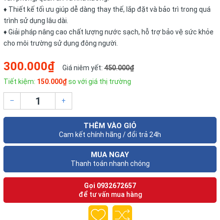
♦ Thiết kế tối ưu giúp dễ dàng thay thế, lắp đặt và bảo trì trong quá
trình sử dụng lâu dài.
♦ Giải pháp nâng cao chất lượng nước sạch, hỗ trợ bảo vệ sức khỏe
cho môi trường sử dụng đông người.
300.000₫
Giá niêm yết:
450.000₫
Tiết kiệm:
150.000₫
so với giá thị trường
–
+
THÊM VÀO GIỎ
Cam kết chính hãng / đổi trả 24h
MUA NGAY
Thanh toán nhanh chóng
Gọi
0932672657
để tư vấn mua hàng