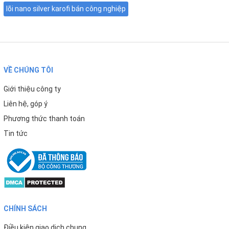
lõi nano silver karofi bán công nghiệp
VỀ CHÚNG TÔI
Giới thiệu công ty
Liên hệ, góp ý
Phương thức thanh toán
Tin tức
PHÙ HỢP CHO HỆ THỐNG LỌC NƯỚC BÁN CÔNG
NGHIỆP
Lõi chức năng Karofi Nano Silver bán công nghiệp được
thiết kế phù hợp cho các hệ thống lọc nước công suất
CHÍNH SÁCH
lớn với nhu cầu sử dụng liên tục.
Điều kiện giao dịch chung