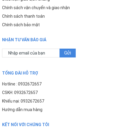
Sản phẩm phù hợp cho:
Chính sách vận chuyển và giao nhận
Văn phòng công ty
♦
Chính sách thanh toán
Chính sách bảo mật
Quán ăn, quán cà phê
♦
Trường học
♦
NHẬN TƯ VẤN BÁO GIÁ
Nhà xưởng sản xuất
♦
Gửi
Hệ thống lọc nước công cộng
♦
TỔNG ĐÀI HỖ TRỢ
Việc sử dụng lõi Nano Silver giúp nâng cao chất lượng
nguồn nước và hỗ trợ bảo vệ sức khỏe người dùng tốt
Hotline : 0932672657
hơn.
CSKH: 0932672657
Khiếu nại: 0932672657
KIM AN - KÊNH ĐẠI LÝ CUNG CẤP LÕI LỌC KAROFI
Hướng dẫn mua hàng
CHÍNH HÃNG UY TÍN
KẾT NỐI VỚI CHÚNG TÔI