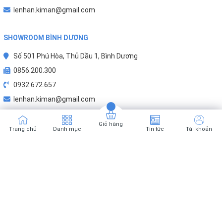
lenhan.kiman@gmail.com
SHOWROOM BÌNH DƯƠNG
Số 501 Phú Hòa, Thủ Dầu 1, Bình Dương
0856.200.300
0932.672.657
lenhan.kiman@gmail.com
Giỏ hàng
Trang chủ
Danh mục
Tin tức
Tài khoản
Karofi.net là kênh bán hàng chính hãng Karofi thuộc hệ thống của Kim An.
MST: 0316295670
Karofi Việt Nam
.
Cung cấp bởi
Sapo
Phương thức thanh toán :